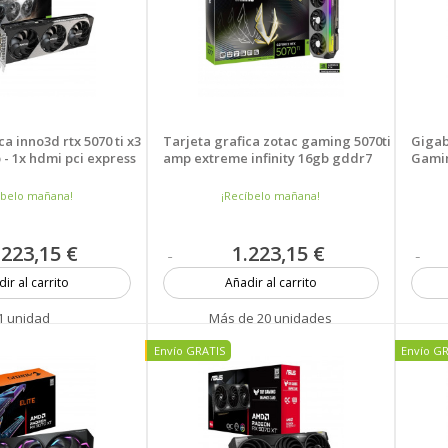
ca inno3d rtx 5070 ti x3
Tarjeta grafica zotac gaming 5070ti
Gigab
 - 1x hdmi pci express
amp extreme infinity 16gb gddr7
Gamin
íbelo mañana!
¡Recíbelo mañana!
.223,15 €
1.223,15 €
ir al carrito
Añadir al carrito
1 unidad
Más de 20 unidades
Nuevo
Envío GRATIS
Envío G