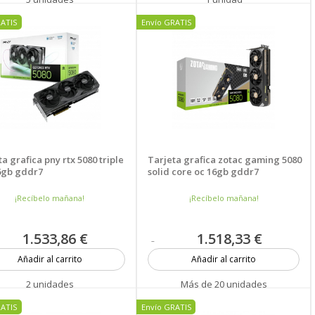
RATIS
Envío GRATIS
a grafica pny rtx 5080 triple
Tarjeta grafica zotac gaming 5080
6gb gddr7
solid core oc 16gb gddr7
¡Recíbelo mañana!
¡Recíbelo mañana!
1.533,86 €
1.518,33 €
Añadir al carrito
Añadir al carrito
2 unidades
Más de 20 unidades
RATIS
Envío GRATIS