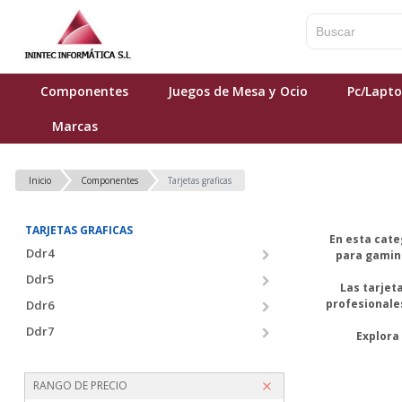
Componentes
Juegos de Mesa y Ocio
Pc/Lapt
Marcas
Inicio
Componentes
Tarjetas graficas
TARJETAS GRAFICAS
En esta cate
Ddr4
para gaming
Ddr5
Las tarjet
profesionales
Ddr6
Ddr7
Explora
RANGO DE PRECIO