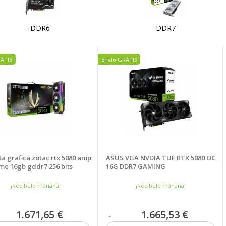
DDR6
DDR7
o
RATIS
Envío GRATIS
ta grafica zotac rtx 5080 amp
ASUS VGA NVDIA TUF RTX 5080 OC
me 16gb gddr7 256 bits
16G DDR7 GAMING
¡Recíbelo mañana!
¡Recíbelo mañana!
1.671,65 €
1.665,53 €