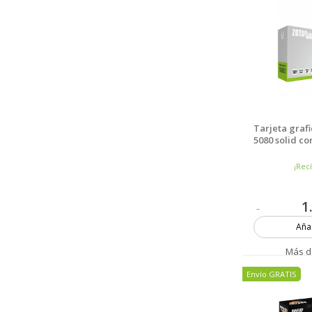
Tarjeta graf
5080 solid c
¡Rec
1
Añad
Más d
Envío GRATIS