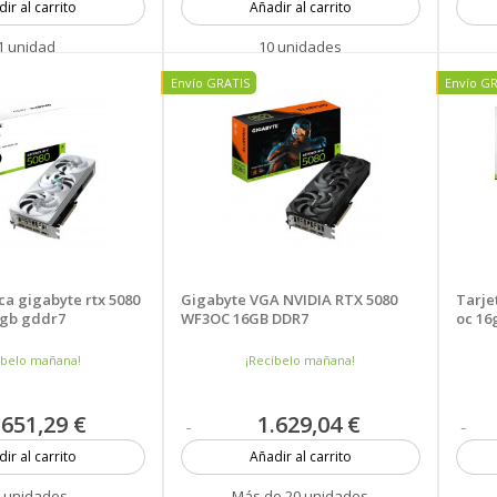
ir al carrito
Añadir al carrito
1 unidad
10 unidades
Nuevo
Nuev
Envío GRATIS
Envío G
ca gigabyte rtx 5080
Gigabyte VGA NVIDIA RTX 5080
Tarje
6gb gddr7
WF3OC 16GB DDR7
oc 16
íbelo mañana!
¡Recíbelo mañana!
.651,29 €
1.629,04 €
ir al carrito
Añadir al carrito
 unidades
Más de 20 unidades