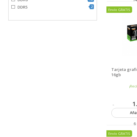
DDR5
2
Envío GRATIS
Tarjeta grafi
16gb
¡Rec
1
Añad
6
Envío GRATIS