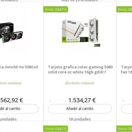
Envío GRATIS
Envío G
ca inno3d rtx 5080 x3
Tarjeta grafica zotac gaming 5080
Tarjet
solid core oc white 16gb gddr7
fan 1
íbelo mañana!
¡Recíbelo mañana!
.562,92 €
1.534,27 €
ir al carrito
Añadir al carrito
 unidades
18 unidades
Envío GRATIS
Envío G