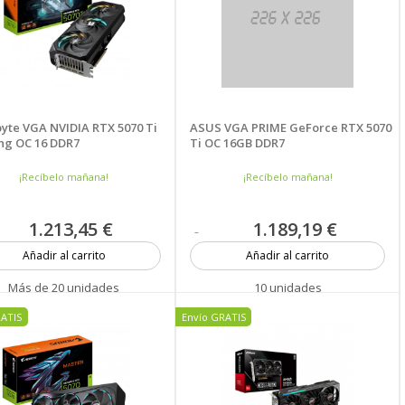
yte VGA NVIDIA RTX 5070 Ti
ASUS VGA PRIME GeForce RTX 5070
g OC 16 DDR7
Ti OC 16GB DDR7
¡Recíbelo mañana!
¡Recíbelo mañana!
1.213,45 €
1.189,19 €
Añadir al carrito
Añadir al carrito
Más de 20 unidades
10 unidades
RATIS
Envío GRATIS