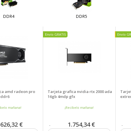
DDR4
DDR5
Nuev
Envío GRATIS
Envío G
ica amd radeon pro
Tarjeta grafica nvidia rtx 2000 ada
Tarje
gddr6
16gb 4mdp gfx
extre
íbelo mañana!
¡Recíbelo mañana!
.626,32 €
1.754,34 €