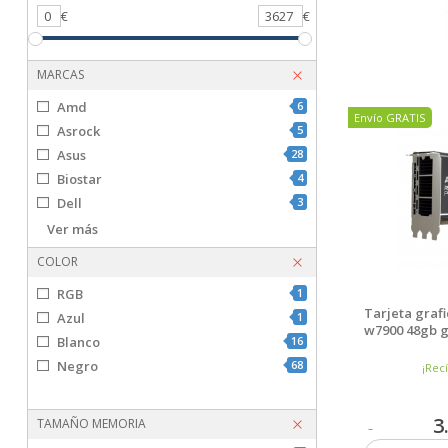
0
€
3627
€
MARCAS
Amd
6
Envío GRATIS
Asrock
5
Asus
28
Biostar
4
Dell
3
Gigabyte
40
Ver más
Hp
1
COLOR
Inno3d
14
RGB
1
Msi
19
Tarjeta graf
Azul
1
Nvidia
5
w7900 48gb 
Blanco
16
Pny
11
Negro
68
¡Rec
Powercolor
1
SPARKLE
5
Zotac
34
3
TAMAÑO MEMORIA