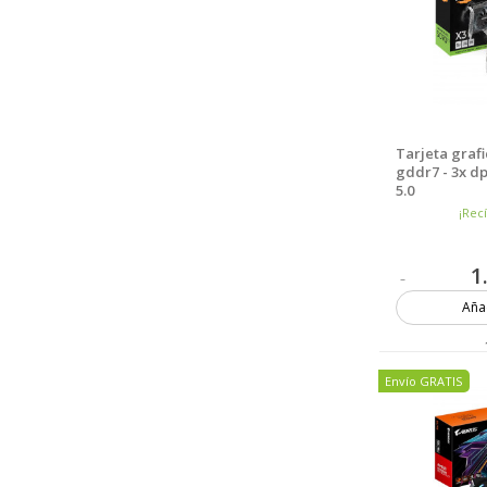
Tarjeta grafi
gddr7 - 3x dp
5.0
¡Rec
1
Añad
Envío GRATIS