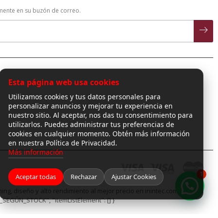
amente en su buzón de correo.
Esta página web usa cookies
Utilizamos cookies y tus datos personales para
personalizar anuncios y mejorar tu experiencia en
nuestro sitio. Al aceptar, nos das tu consentimiento para
utilizarlos. Puedes administrar tus preferencias de
cookies en cualquier momento. Obtén más información
en nuestra Política de Privacidad.
Más información
1
Aceptar todas
Rechazar
Ajustar Cookies
¡Hola! ¿en qué puedo ayudarte?
ng, diseño y alto rendimiento al mejor precio en inintec.com.", "url":
_SEGÚN_STOCK", "itemListElement": [] }