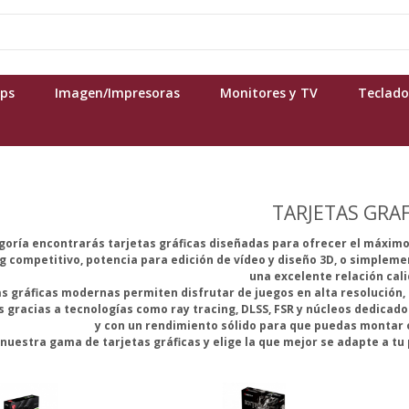
ops
Imagen/Impresoras
Monitores y TV
Teclado
TARJETAS GRAF
goría encontrarás tarjetas gráficas diseñadas para ofrecer el máximo
 competitivo, potencia para edición de vídeo y diseño 3D, o simpleme
una excelente relación cali
as gráficas modernas permiten disfrutar de juegos en alta resolución, 
 gracias a tecnologías como ray tracing, DLSS, FSR y núcleos dedicado
y con un rendimiento sólido para que puedas montar o 
 nuestra gama de tarjetas gráficas y elige la que mejor se adapte a tu 