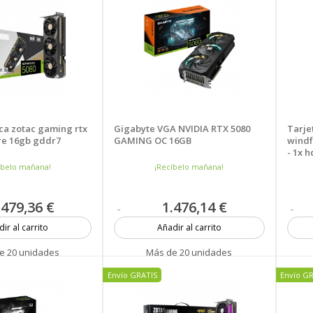
ica zotac gaming rtx
Gigabyte VGA NVIDIA RTX 5080
Tarjet
ore 16gb gddr7
GAMING OC 16GB
windf
- 1x h
íbelo mañana!
¡Recíbelo mañana!
.479,36 €
1.476,14 €
ir al carrito
Añadir al carrito
e 20 unidades
Más de 20 unidades
Envío GRATIS
Envío G