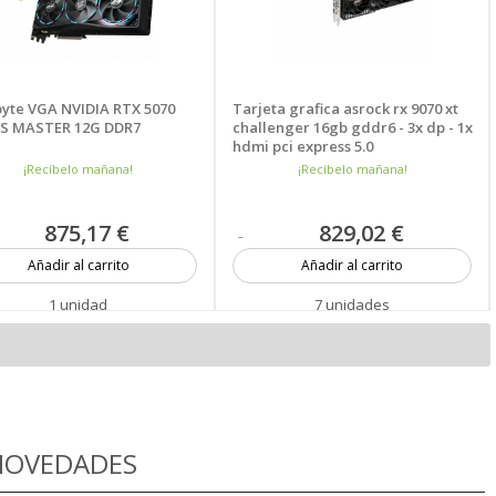
yte VGA NVIDIA RTX 5070
Tarjeta grafica asrock rx 9070 xt
S MASTER 12G DDR7
challenger 16gb gddr6 - 3x dp - 1x
hdmi pci express 5.0
¡Recíbelo mañana!
¡Recíbelo mañana!
875,17 €
829,02 €
Añadir al carrito
Añadir al carrito
1 unidad
7 unidades
 NOVEDADES