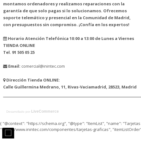
montamos ordenadores y realizamos reparaciones con la
garantía de que solo pagas si lo solucionamos. Ofrecemos
soporte telemático y presencial en la Comunidad de Madrid,
con presupuestos sin compromiso. ¡Confía en los expertos!
Horario Atención Telefónica 10:00 a 13:00 de Lunes a Viernes
TIENDA ONLINE
Tel. 91 505 05 25
Email:
comercial@inintec.com
Dirección Tienda ONLINE:
Calle Guillermina Medrano, 11, Rivas-Vaciamadrid, 28523, Madrid
LiveCommerce
Desarrollado por
{ "@context": "https://schema.org", "@type": "ItemList", "name": "Tarjetas 
"https://www.inintec.com/componentes/tarjetas-graficas", "itemListOrder