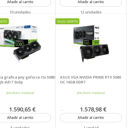
Añadir al carrito
Añadir al carrito
10 unidades
12 unidades
o
RATIS
Envío GRATIS
ta grafica pny geforce rtx 5080
ASUS VGA NVIDIA PRIME RTX 5080
gb ddr7 3xdp
OC 16GB DDR7
¡Recíbelo mañana!
¡Recíbelo mañana!
1.590,65 €
1.578,98 €
Añadir al carrito
Añadir al carrito
5 unidades
1 unidad