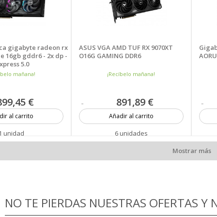
ica gigabyte radeon rx
ASUS VGA AMD TUF RX 9070XT
Gigab
 e 16gb gddr6 - 2x dp -
O16G GAMING DDR6
AORU
xpress 5.0
íbelo mañana!
¡Recíbelo mañana!
899,45 €
891,89 €
ir al carrito
Añadir al carrito
1 unidad
6 unidades
Mostrar más
NO TE PIERDAS NUESTRAS OFERTAS Y