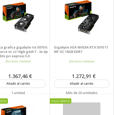
a grafica gigabyte rtx 5070 ti
Gigabyte VGA NVIDIA RTX 5070 TI
orce oc v2 16gb gddr7 - 3x dp
WF OC 16GB DDR7
dmi pci express 5.0
¡Recíbelo mañana!
¡Recíbelo mañana!
1.367,46 €
1.272,91 €
Añadir al carrito
Añadir al carrito
1 unidad
Más de 20 unidades
RATIS
Envío GRATIS