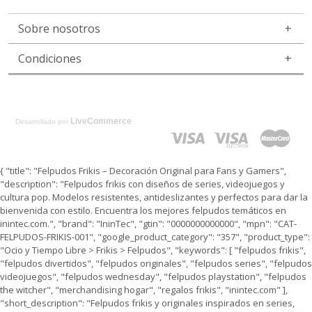
Sobre nosotros
Condiciones
LiveCommerce
Desarrollado por
{ "title": "Felpudos Frikis – Decoración Original para Fans y Gamers",
"description": "Felpudos frikis con diseños de series, videojuegos y
cultura pop. Modelos resistentes, antideslizantes y perfectos para dar la
bienvenida con estilo. Encuentra los mejores felpudos temáticos en
inintec.com.", "brand": "IninTec", "gtin": "0000000000000", "mpn": "CAT-
FELPUDOS-FRIKIS-001", "google_product_category": "357", "product_type":
"Ocio y Tiempo Libre > Frikis > Felpudos", "keywords": [ "felpudos frikis",
"felpudos divertidos", "felpudos originales", "felpudos series", "felpudos
videojuegos", "felpudos wednesday", "felpudos playstation", "felpudos
the witcher", "merchandising hogar", "regalos frikis", "inintec.com" ],
"short_description": "Felpudos frikis y originales inspirados en series,