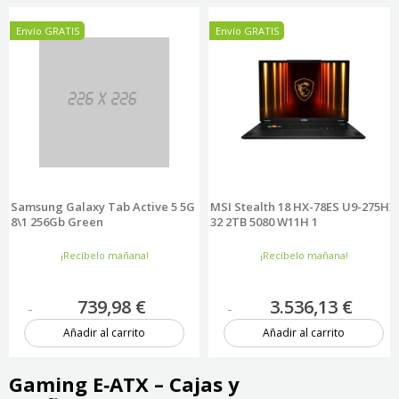
Envío GRATIS
Envío GRATIS
Samsung Galaxy Tab Active 5 5G
MSI Stealth 18 HX-78ES U9-275HX
8\1 256Gb Green
32 2TB 5080 W11H 1
¡Recíbelo mañana!
¡Recíbelo mañana!
739,98 €
3.536,13 €
Añadir al carrito
Añadir al carrito
1 unidad
1 unidad
Gaming E‑ATX – Cajas y