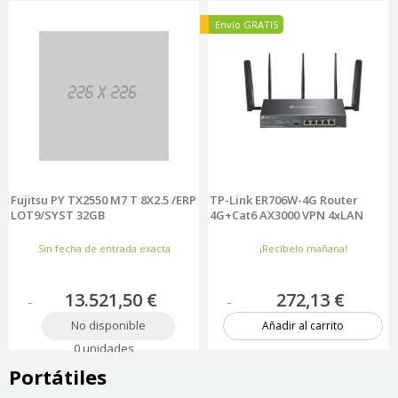
Nuevo
Envío GRATIS
Fujitsu PY TX2550 M7 T 8X2.5 /ERP
TP-Link ER706W-4G Router
LOT9/SYST 32GB
4G+Cat6 AX3000 VPN 4xLAN
Sin fecha de entrada exacta
¡Recíbelo mañana!
13.521,50 €
272,13 €
No disponible
Añadir al carrito
0 unidades
2 unidades
Portátiles