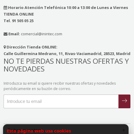
Horario Atención Telefónica 10:00 a 13:00 de Lunes a Viernes
TIENDA ONLINE
Tel. 91 505 05 25
Email:
comercial@inintec.com
Dirección Tienda ONLINE:
Calle Guillermina Medrano, 11, Rivas-Vaciamadrid, 28523, Madrid
NO TE PIERDAS NUESTRAS OFERTAS Y
NOVEDADES
Introduzca su email si quiere recibir nuestras ofertas y novedades
periódicamente en su buzón de correo.
Sobre nosotros
Esta página web usa cookies