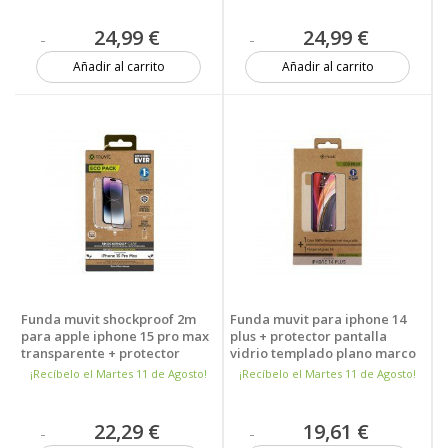
24,99 €
24,99 €
Añadir al carrito
Añadir al carrito
Más de 20 unidades
15 unidades
Funda muvit shockproof 2m
Funda muvit para iphone 14
para apple iphone 15 pro max
plus + protector pantalla
transparente + protector
vidrio templado plano marco
pantalla cristal templado
negro
¡Recíbelo el Martes 11 de Agosto!
¡Recíbelo el Martes 11 de Agosto!
marco negro
22,29 €
19,61 €