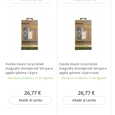
Más de 20 unidades
Más de 20 unidades
Funda muvit recycletek
Funda muvit recycletek
magsafe shockproof 3m para
magsafe shockproof 3m para
apple iphone 14 pro
apple iphone 14 pro max
transparente - negra
transparente - negra
¡Recíbelo el Martes 11 de Agosto!
¡Recíbelo el Martes 11 de Agosto!
26,77 €
26,77 €
Añadir al carrito
Añadir al carrito
Más de 20 unidades
Más de 20 unidades