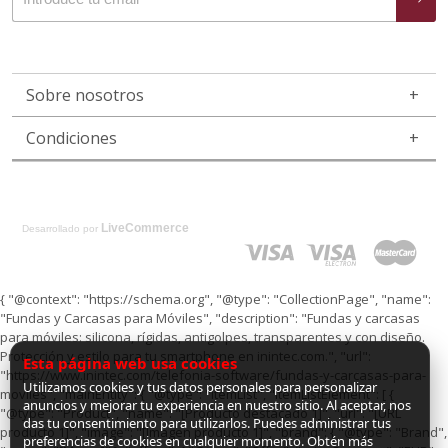
Sobre nosotros
Condiciones
LiveCommerce
Desarrollado por
{ "@context": "https://schema.org", "@type": "CollectionPage", "name":
"Fundas y Carcasas para Móviles", "description": "Fundas y carcasas
para móviles: silicona, rígidas, antigolpes, transparentes y con diseño.
Protección y estilo para tu smartphone en inintec.com.", "url":
Esta página web usa cookies
"https://www.inintec.com/telefonia-software/fundas-y-carcasas-para-
Utilizamos cookies y tus datos personales para personalizar
moviles", "mainEntity": { "@type": "ItemList", "itemListElement": [ {
anuncios y mejorar tu experiencia en nuestro sitio. Al aceptar, nos
"@type": "Product", "name": "[Producto destacado 1]", "url": "[URL
das tu consentimiento para utilizarlos. Puedes administrar tus
producto 1]", "image": "[Imagen producto 1]", "brand": { "@type": "Brand",
preferencias de cookies en cualquier momento. Obtén más