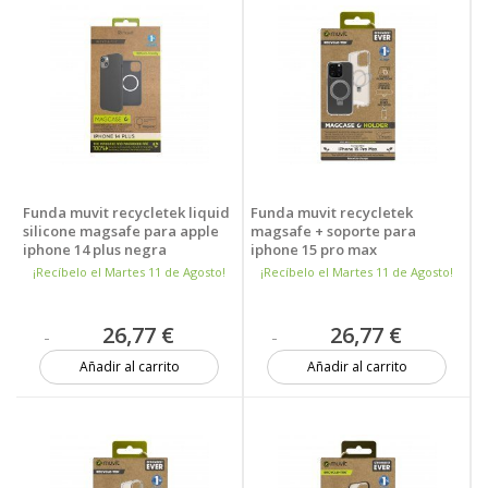
Funda muvit recycletek liquid
Funda muvit recycletek
silicone magsafe para apple
magsafe + soporte para
iphone 14 plus negra
iphone 15 pro max
transparente
¡Recíbelo el Martes 11 de Agosto!
¡Recíbelo el Martes 11 de Agosto!
26,77 €
26,77 €
Añadir al carrito
Añadir al carrito
16 unidades
Más de 20 unidades