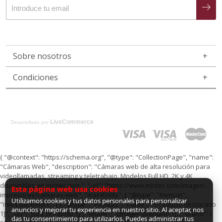
Sobre nosotros
Condiciones
LiveCommerce
Desarrollado por
{ "@context": "https://schema.org", "@type": "CollectionPage", "name":
"Cámaras Web", "description": "Cámaras web de alta resolución para
videollamadas, streaming y teletrabajo. Modelos Full HD, 2K y 4K
disponibles en inintec.com.", "url": "https://www.inintec.com/imagen-
Esta página web usa cookies
impresoras/camaras-web", "mainEntity": { "@type": "ItemList",
Utilizamos cookies y tus datos personales para personalizar
"itemListElement": [ { "@type": "Product", "name": "[Producto destacado
anuncios y mejorar tu experiencia en nuestro sitio. Al aceptar, nos
1]", "url": "[URL producto 1]", "image": "[Imagen producto 1]", "brand": {
das tu consentimiento para utilizarlos. Puedes administrar tus