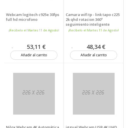
Webcam logitech c925e 30fps
Camara wifi tp - link tapo c225
full hd microfono
2k qhd rotacion 360º
seguimiento inteligente
alarma sonido bidireccional
¡Recíbelo el Martes 11 de Agosto!
¡Recíbelo el Martes 11 de Agosto!
boton modo privado
53,11 €
48,34 €
Añadir al carrito
Añadir al carrito
Más de 20 unidades
3 unidades
Nilox Webcam 4K Automática
iggual Webcam USB 4K UHD