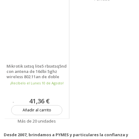
Mikrotik sxtsq lite5 rbsxtsq5nd
con antena de 16dbi 5ghz
wireless 802.11an de doble
cadena cpu de 600mhz 64mb
¡Recíbelo el Lunes 10 de Agosto!
ram 1 x lan p
41,36 €
Añadir al carrito
Más de 20 unidades
Desde 2007, brindamos a PYMES y particulares la confianza y