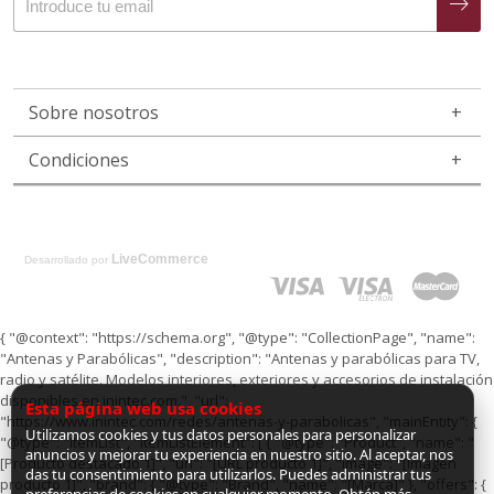
Sobre nosotros
Condiciones
LiveCommerce
Desarrollado por
{ "@context": "https://schema.org", "@type": "CollectionPage", "name":
"Antenas y Parabólicas", "description": "Antenas y parabólicas para TV,
radio y satélite. Modelos interiores, exteriores y accesorios de instalación
disponibles en inintec.com.", "url":
Esta página web usa cookies
"https://www.inintec.com/redes/antenas-y-parabolicas", "mainEntity": {
Utilizamos cookies y tus datos personales para personalizar
"@type": "ItemList", "itemListElement": [ { "@type": "Product", "name": "
anuncios y mejorar tu experiencia en nuestro sitio. Al aceptar, nos
[Producto destacado 1]", "url": "[URL producto 1]", "image": "[Imagen
das tu consentimiento para utilizarlos. Puedes administrar tus
producto 1]", "brand": { "@type": "Brand", "name": "[Marca]" }, "offers": {