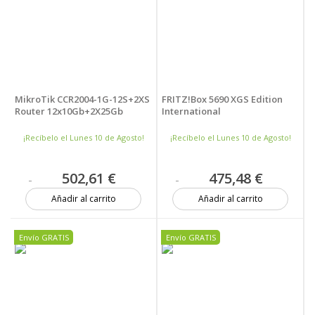
MikroTik CCR2004-1G-12S+2XS
FRITZ!Box 5690 XGS Edition
Router 12x10Gb+2X25Gb
International
¡Recíbelo el Lunes 10 de Agosto!
¡Recíbelo el Lunes 10 de Agosto!
502,61 €
475,48 €
Añadir al carrito
Añadir al carrito
6 unidades
5 unidades
Envío GRATIS
Envío GRATIS