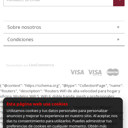
Sobre nosotros
Condiciones
LiveCommerce
Desarrollado por
{ "@context": "https://schema.org", "@type": "CollectionPage", "name":
"Routers", "description": "Routers WiFi de alta velocidad para hogar y
oficina. Modelos WiFi 5, WiFi 6, doble banda, mesh y profesionales
disponibles en inintec.com.", "url":
Esta página web usa cookies
"https://www.inintec.com/redes/routers", "mainEntity": { "@type":
Utilizamos cookies y tus datos personales para personalizar
"ItemList", "itemListElement": [ { "@type": "Product", "name": "[Producto
anuncios y mejorar tu experiencia en nuestro sitio. Al aceptar, nos
destacado 1]", "url": "[URL producto 1]", "image": "[Imagen producto 1]",
das tu consentimiento para utilizarlos. Puedes administrar tus
"brand": { "@type": "Brand", "name": "[Marca]" }, "offers": { "@type":
preferencias de cookies en cualquier momento. Obtén más