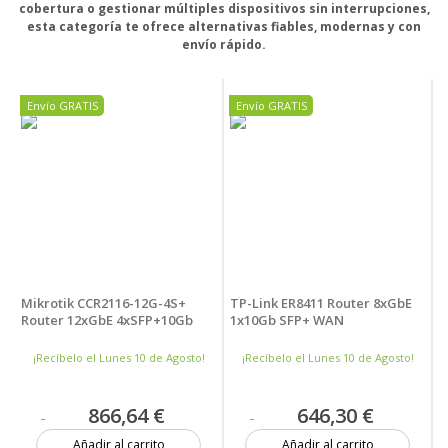
cobertura o gestionar múltiples dispositivos sin interrupciones,
esta categoría te ofrece alternativas fiables, modernas y con
envío rápido.
Envío GRATIS
Envío GRATIS
Mikrotik CCR2116-12G-4S+
TP-Link ER8411 Router 8xGbE
Router 12xGbE 4xSFP+10Gb
1x10Gb SFP+ WAN
¡Recíbelo el Lunes 10 de Agosto!
¡Recíbelo el Lunes 10 de Agosto!
866,64 €
646,30 €
Añadir al carrito
Añadir al carrito