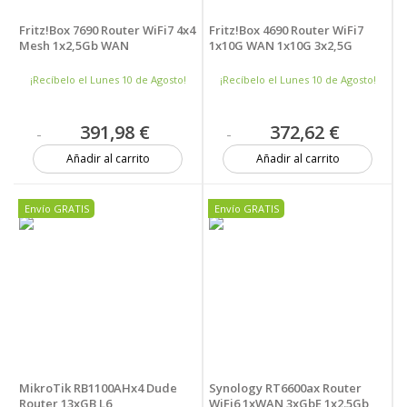
Fritz!Box 7690 Router WiFi7 4x4
Fritz!Box 4690 Router WiFi7
Mesh 1x2,5Gb WAN
1x10G WAN 1x10G 3x2,5G
¡Recíbelo el Lunes 10 de Agosto!
¡Recíbelo el Lunes 10 de Agosto!
391,98 €
372,62 €
Añadir al carrito
Añadir al carrito
1 unidad
3 unidades
Envío GRATIS
Envío GRATIS
MikroTik RB1100AHx4 Dude
Synology RT6600ax Router
Router 13xGB L6
WiFi6 1xWAN 3xGbE 1x2.5Gb