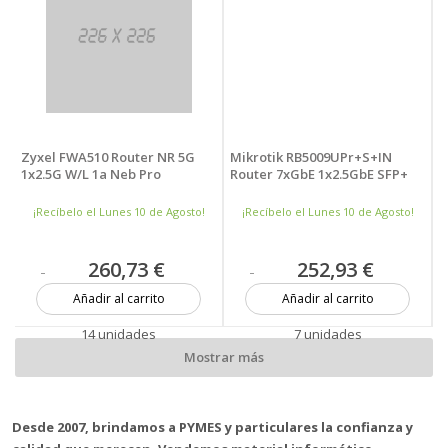
Zyxel FWA510 Router NR 5G
Mikrotik RB5009UPr+S+IN
1x2.5G W/L 1a Neb Pro
Router 7xGbE 1x2.5GbE SFP+
¡Recíbelo el Lunes 10 de Agosto!
¡Recíbelo el Lunes 10 de Agosto!
260,73 €
252,93 €
Añadir al carrito
Añadir al carrito
14 unidades
7 unidades
Mostrar más
Desde 2007, brindamos a PYMES y particulares la confianza y