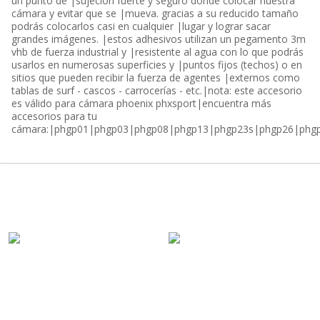
un punto de |sujeción fuerte y seguro donde colocar nuestra
cámara y evitar que se |mueva. gracias a su reducido tamaño
podrás colocarlos casi en cualquier |lugar y lograr sacar
grandes imágenes. |estos adhesivos utilizan un pegamento 3m
vhb de fuerza industrial y |resistente al agua con lo que podrás
usarlos en numerosas superficies y |puntos fijos (techos) o en
sitios que pueden recibir la fuerza de agentes |externos como
tablas de surf - cascos - carrocerías - etc.|nota: este accesorio
es válido para cámara phoenix phxsport|encuentra más
accesorios para tu
cámara:|phgp01|phgp03|phgp08|phgp13|phgp23s|phgp26|phg