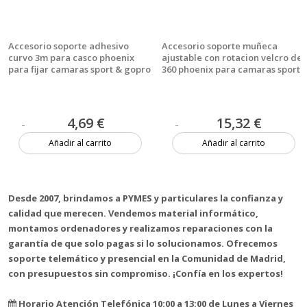
Accesorio soporte adhesivo
Accesorio soporte muñeca
curvo 3m para casco phoenix
ajustable con rotacion velcro de
para fijar camaras sport & gopro
360 phoenix para camaras sport
hero 4 - 3+ - 3 - 2 - 1 de color
& gopro hero 4 - 3+ - 3 - 2 - 1 de
negro helmet curved surface &
color negro 360 - degree
mount
rotation glove - style mount
4,69 €
15,32 €
Añadir al carrito
Añadir al carrito
Más de 20 unidades
Más de 20 unidades
Desde 2007, brindamos a PYMES y particulares la confianza y
calidad que merecen. Vendemos material informático,
montamos ordenadores y realizamos reparaciones con la
garantía de que solo pagas si lo solucionamos. Ofrecemos
soporte telemático y presencial en la Comunidad de Madrid,
con presupuestos sin compromiso. ¡Confía en los expertos!
Horario Atención Telefónica 10:00 a 13:00 de Lunes a Viernes