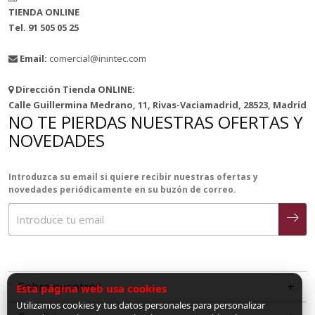
TIENDA ONLINE
Tel. 91 505 05 25
Email:
comercial@inintec.com
Dirección Tienda ONLINE:
Calle Guillermina Medrano, 11, Rivas-Vaciamadrid, 28523, Madrid
NO TE PIERDAS NUESTRAS OFERTAS Y
NOVEDADES
Introduzca su email si quiere recibir nuestras ofertas y
novedades periódicamente en su buzón de correo.
Sobre nosotros
Esta página web usa cookies
Utilizamos cookies y tus datos personales para personalizar