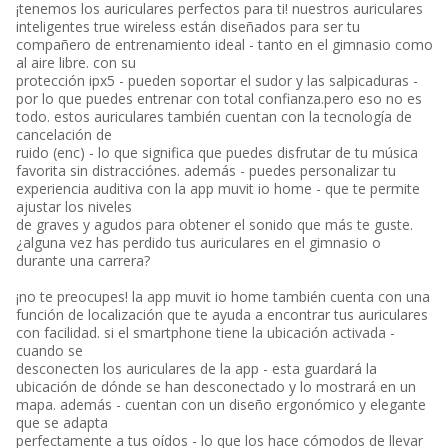
¡tenemos los auriculares perfectos para ti! nuestros auriculares
inteligentes true wireless están diseñados para ser tu
compañero de entrenamiento ideal - tanto en el gimnasio como
al aire libre. con su
protección ipx5 - pueden soportar el sudor y las salpicaduras -
por lo que puedes entrenar con total confianza.pero eso no es
todo. estos auriculares también cuentan con la tecnología de
cancelación de
ruido (enc) - lo que significa que puedes disfrutar de tu música
favorita sin distracciónes. además - puedes personalizar tu
experiencia auditiva con la app muvit io home - que te permite
ajustar los niveles
de graves y agudos para obtener el sonido que más te guste.
¿alguna vez has perdido tus auriculares en el gimnasio o
durante una carrera?
¡no te preocupes! la app muvit io home también cuenta con una
función de localización que te ayuda a encontrar tus auriculares
con facilidad. si el smartphone tiene la ubicación activada -
cuando se
desconecten los auriculares de la app - esta guardará la
ubicación de dónde se han desconectado y lo mostrará en un
mapa. además - cuentan con un diseño ergonómico y elegante
que se adapta
perfectamente a tus oídos - lo que los hace cómodos de llevar