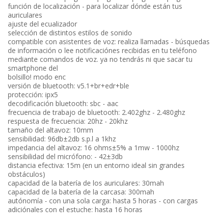
función de localización - para localizar dónde están tus
auriculares
ajuste del ecualizador
selección de distintos estilos de sonido
compatible con asistentes de voz: realiza llamadas - búsquedas
de información o lee notificaciónes recibidas en tu teléfono
mediante comandos de voz. ya no tendrás ni que sacar tu
smartphone del
bolsillo! modo enc
versión de bluetooth: v5.1+br+edr+ble
protección: ipx5
decodificación bluetooth: sbc - aac
frecuencia de trabajo de bluetooth: 2.402ghz - 2.480ghz
respuesta de frecuencia: 20hz - 20khz
tamaño del altavoz: 10mm
sensibilidad: 96db±2db s.p.l a 1khz
impedancia del altavoz: 16 ohms±5% a 1mw - 1000hz
sensibilidad del micrófono: - 42±3db
distancia efectiva: 15m (en un entorno ideal sin grandes
obstáculos)
capacidad de la batería de los auriculares: 30mah
capacidad de la batería de la carcasa: 300mah
autónomía - con una sola carga: hasta 5 horas - con cargas
adiciónales con el estuche: hasta 16 horas