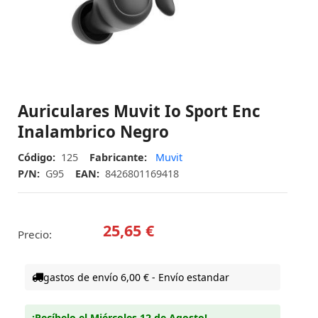
Auriculares Muvit Io Sport Enc
Inalambrico Negro
Código:
125
Fabricante:
Muvit
P/N:
G95
EAN:
8426801169418
25,65 €
Precio:
gastos de envío 6,00 € - Envío estandar
¡Recíbelo el Miércoles 12 de Agosto!