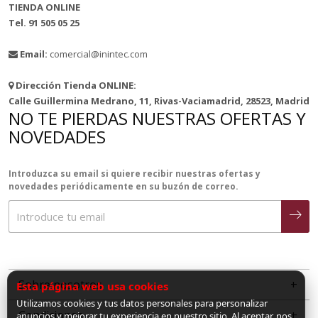
TIENDA ONLINE
Tel. 91 505 05 25
Email:
comercial@inintec.com
Dirección Tienda ONLINE:
Calle Guillermina Medrano, 11, Rivas-Vaciamadrid, 28523, Madrid
NO TE PIERDAS NUESTRAS OFERTAS Y
NOVEDADES
Introduzca su email si quiere recibir nuestras ofertas y
novedades periódicamente en su buzón de correo.
Sobre nosotros
Esta página web usa cookies
Utilizamos cookies y tus datos personales para personalizar
Condiciones
anuncios y mejorar tu experiencia en nuestro sitio. Al aceptar, nos