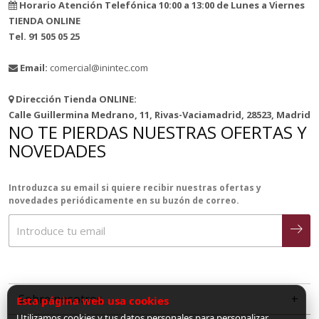
Horario Atención Telefónica 10:00 a 13:00 de Lunes a Viernes
TIENDA ONLINE
Tel. 91 505 05 25
Email:
comercial@inintec.com
Dirección Tienda ONLINE:
Calle Guillermina Medrano, 11, Rivas-Vaciamadrid, 28523, Madrid
NO TE PIERDAS NUESTRAS OFERTAS Y
NOVEDADES
Introduzca su email si quiere recibir nuestras ofertas y
novedades periódicamente en su buzón de correo.
Sobre nosotros
Esta página web usa cookies
Utilizamos cookies y tus datos personales para personalizar