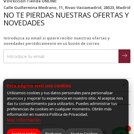
Dirección Tienda ONLINE:
Calle Guillermina Medrano, 11, Rivas-Vaciamadrid, 28523, Madrid
NO TE PIERDAS NUESTRAS OFERTAS Y
NOVEDADES
Introduzca su email si quiere recibir nuestras ofertas y
novedades periódicamente en su buzón de correo.
Sobre nosotros
Esta página web usa cookies
Utilizamos cookies y tus datos personales para personalizar
Condiciones
anuncios y mejorar tu experiencia en nuestro sitio. Al aceptar, nos
das tu consentimiento para utilizarlos. Puedes administrar tus
preferencias de cookies en cualquier momento. Obtén más
información en nuestra Política de Privacidad.
Más información
LiveCommerce
Desarrollado por
1
Aceptar todas
Rechazar
Ajustar Cookies