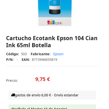
Cartucho Ecotank Epson 104 Cian
Ink 65ml Botella
Código:
503
Fabricante:
Epson
P/N:
-
EAN:
8715946655819
9,75 €
Precio:
gastos de envío 6,00 € - Envío estandar
¡Recíbelo el Martes 11 de Agosto!