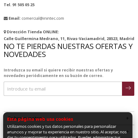
Tel. 91 505 05 25
Email:
comercial@inintec.com
Dirección Tienda ONLINE:
Calle Guillermina Medrano, 11, Rivas-Vaciamadrid, 28523, Madrid
NO TE PIERDAS NUESTRAS OFERTAS Y
NOVEDADES
Introduzca su email si quiere recibir nuestras ofertas y
novedades periódicamente en su buzón de correo.
Sobre nosotros
Esta página web usa cookies
Utilizamos cookies y tus datos personales para personalizar
Condiciones
anuncios y mejorar tu experiencia en nuestro sitio. Al aceptar, nos
das tu consentimiento para utilizarlos. Puedes administrar tus