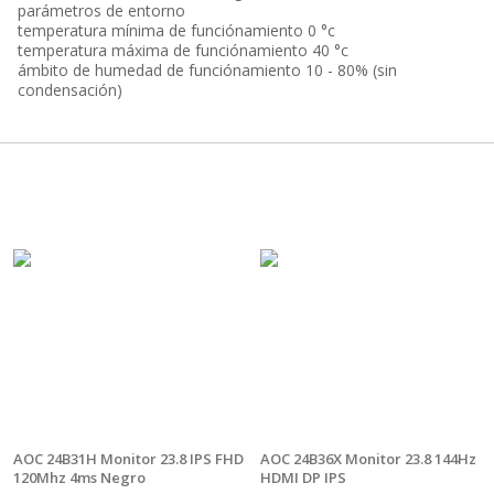
parámetros de entorno
temperatura mínima de funciónamiento 0 °c
temperatura máxima de funciónamiento 40 °c
ámbito de humedad de funciónamiento 10 - 80% (sin
condensación)
AOC 24B31H Monitor 23.8 IPS FHD
AOC 24B36X Monitor 23.8 144Hz
120Mhz 4ms Negro
HDMI DP IPS