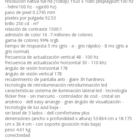
resolución nativa full hd (1080p) 1920 x 1080 (displayport:100 hz
- hdmi:100 hz - vga:60 hz)
paso de pixel 0.2745 mm
píxeles por pulgada 92.53
brillo 250 cd - m²
relación de contraste 1500:1
admisión de color 16 -7 millones de colores
gama de colores 99% srgb
tiempo de respuesta 5 ms (gris - a - gris rápido) - 8 ms (gris a
gris normal)
frecuencia de actualización vertical 48 - 100 hz
frecuencia de actualización horizontal 30 - 110 khz
ángulo de visión horizontal 178
ángulo de visión vertical 178
recubrimiento de pantalla anti - glare 3h hardness
tecnología de retroiluminación retroiluminación led
características sistema de iluminación lateral led - tecnología
flicker free - sin mercurio - controlador de osd - cristal sin
arsénico - dell easy arrange - gran ángulo de visualización -
tecnología de luz azul baja -
sin bisel de 3 lados - dell comfortview plus
dimensiónes (ancho x profundidad x altura) 53.864 cm x 18.175
cm x 36.4 cm - con soporte (posición más baja)
peso 4.61 kg
conectividad