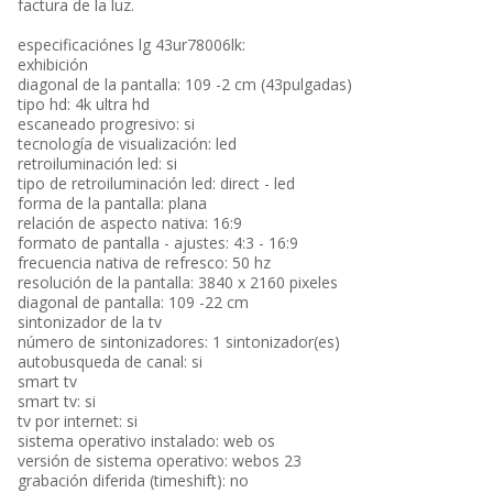
factura de la luz.
especificaciónes lg 43ur78006lk:
exhibición
diagonal de la pantalla: 109 -2 cm (43pulgadas)
tipo hd: 4k ultra hd
escaneado progresivo: si
tecnología de visualización: led
retroiluminación led: si
tipo de retroiluminación led: direct - led
forma de la pantalla: plana
relación de aspecto nativa: 16:9
formato de pantalla - ajustes: 4:3 - 16:9
frecuencia nativa de refresco: 50 hz
resolución de la pantalla: 3840 x 2160 pixeles
diagonal de pantalla: 109 -22 cm
sintonizador de la tv
número de sintonizadores: 1 sintonizador(es)
autobusqueda de canal: si
smart tv
smart tv: si
tv por internet: si
sistema operativo instalado: web os
versión de sistema operativo: webos 23
grabación diferida (timeshift): no