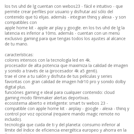
los tvs uhd de lg cuentan con webos23 - fácil e intuitivo - que
permite crear perfiles por usuario y disfrutar así sólo del
contenido que tú elijas. además - integran thinq y alexa - y son
compatibles con
apple home kit - apple air play y google. en los tvs uhd de lg la
latencia es inferior a 10ms. además - cuentan con un menú
exclusivo gaming para que tengas todos los ajustes al alcance
de tu mano.
características:
colores intensos con la tecnología led en 4k.
procesador de alta potencia que maximiza la calidad de imagen
y sonido a través de ia (procesador 4k a5 gen6).
trae el cine a tu salón y disfruta de tus películas y series
favoritas con gran calidad de imagen hdr10 pro y sonido dolby
digital plus.
funciónes gaming e ideal para cualquier contenido: cloud
gaming modo filmmaker alertas deportivas.
ecosistema abierto e inteligente: smart tv webos 23 -
compatible con apple home kit - airplay - google - alexa - thinq y
control por voz opcional (requiere mando magic remote no
incluido).
tecnología que cuida de ti y del planeta: consumo inferior al
límite del índice de eficiencia energética europeo y ahorra en la