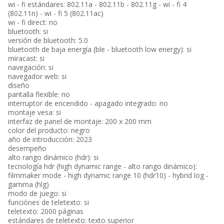
wi - fi estándares: 802.11a - 802.11b - 802.11g - wi - fi 4
(802.11n) - wi - fi 5 (802.11ac)
wi - fi direct: no
bluetooth: si
versión de bluetooth: 5.0
bluetooth de baja energía (ble - bluetooth low energy): si
miracast: si
navegación: si
navegador web: si
diseño
pantalla flexible: no
interruptor de encendido - apagado integrado: no
montaje vesa: si
interfaz de panel de montaje: 200 x 200 mm
color del producto: negro
año de introducción: 2023
desempeño
alto rango dinámico (hdr): si
tecnología hdr (high dynamic range - alto rango dinámico):
filmmaker mode - high dynamic range 10 (hdr10) - hybrid log -
gamma (hlg)
modo de juego: si
funciónes de teletexto: si
teletexto: 2000 páginas
estándares de teletexto: texto superior