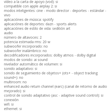
vídeo a la carta de apoyo (vod): si
compatible con apple airplay 2: si
modos inteligentes: cine - modo director - deportes - estándar -
vivo
aplicaciónes de música: spotify
aplicaciónes de deportes: dazn - sports alerts
aplicaciónes de estilo de vida: seditión art
audio
número de altavoces: 2
potencia estimada rms: 20 w
subwoofer incorporado: no
subwoofer inalámbrico: no
decodificadores incorporados: dolby atmos - dolby digital
modos de sonido: ai sound
nivelador automático de volumen: si
sonido adaptativo: si
sonido de seguimiento de objetos+ (ots+ - object tracking
sound+): no
multiroom: no
enhanced audio return channel (earc) (canal de retorno de audio
mejorado): si
control de sonido adaptativo (asc - adaptive sound control): si
conexión
wifi: si
ethernet: si