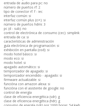
entrada de audio para pc: no
número de puertos rf: 2
tipo de conector rf: f - iec
interfaz común: si
interfaz común plus (ci+): si
número de puertos hdmi: 3
pc (d - sub): no
control de electrónica de consumo (cec): simplink
entrada de ca: si
características de administración
guía electrónica de programación: si
exhibición en pantalla (osd): si
modo hotel básico: si
modo eco: si
modo hotel: si
apagado automático: si
temporizador de apagado: si
temporizador encendido - apagado: si
firmware actualizable: si
funcióna con amazon alexa: si
funcióna con el asistente de google: no
control de energía
clase de eficiencia energética (sdr): g
clase de eficiencia energética (hdr): g
consumo de energía (sdr) por 1000 horas: 54 kwh