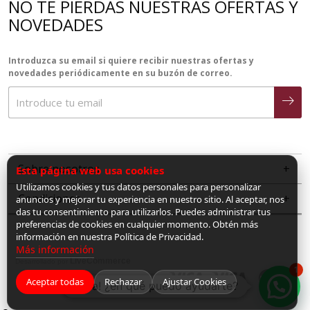
NO TE PIERDAS NUESTRAS OFERTAS Y
NOVEDADES
Introduzca su email si quiere recibir nuestras ofertas y
novedades periódicamente en su buzón de correo.
Sobre nosotros
Esta página web usa cookies
Utilizamos cookies y tus datos personales para personalizar
Condiciones
anuncios y mejorar tu experiencia en nuestro sitio. Al aceptar, nos
das tu consentimiento para utilizarlos. Puedes administrar tus
preferencias de cookies en cualquier momento. Obtén más
información en nuestra Política de Privacidad.
Más información
LiveCommerce
Desarrollado por
1
Aceptar todas
Rechazar
Ajustar Cookies
¡Hola! ¿en qué puedo ayudarte?