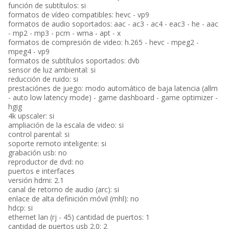
función de subtítulos: si
formatos de vídeo compatibles: hevc - vp9
formatos de audio soportados: aac - ac3 - ac4 - eac3 - he - aac
- mp2 - mp3 - pcm - wma - apt - x
formatos de compresión de video: h.265 - hevc - mpeg2 -
mpeg4 - vp9
formatos de subtítulos soportados: dvb
sensor de luz ambiental: si
reducción de ruido: si
prestaciónes de juego: modo automático de baja latencia (allm
- auto low latency mode) - game dashboard - game optimizer -
hgig
4k upscaler: si
ampliación de la escala de video: si
control parental: si
soporte remoto inteligente: si
grabación usb: no
reproductor de dvd: no
puertos e interfaces
versión hdmi: 2.1
canal de retorno de audio (arc): si
enlace de alta definición móvil (mhl): no
hdcp: si
ethernet lan (rj - 45) cantidad de puertos: 1
cantidad de puertos usb 2.0: 2