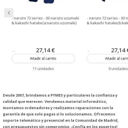
- naruto 72 series - 03 naruto uzumaki
- naruto 72 series - 03
& kakashi hatake(a:naruto uzumaki)
& kakashi hatake(b:kak
27,14 €
27,14 
Añadir al carrito
Añadir al carr
11 unidades
9 unidade
Desde 2007, brindamos a PYMES y particulares la confianza y
calidad que merecen. Vendemos material informático,
montamos ordenadores y realizamos reparaciones con la
garantía de que solo pagas si lo solucionamos. Ofrecemos
soporte telemático y presencial en la Comunidad de Madrid,
con presupuestos sin compromiso. ¡Confía en los expertos!