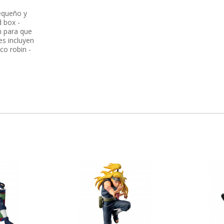
equeño y
d box -
n para que
es incluyen
ico robin -