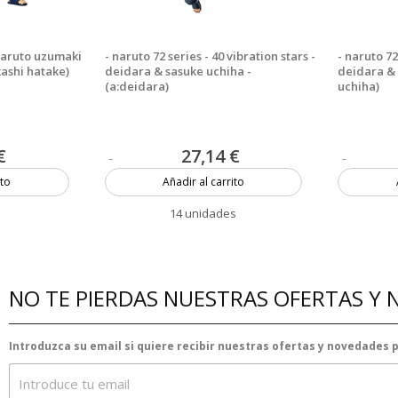
 naruto uzumaki
- naruto 72 series - 40 vibration stars -
- naruto 72
ashi hatake)
deidara & sasuke uchiha -
deidara & 
(a:deidara)
uchiha)
€
27,14 €
ito
Añadir al carrito
s
14 unidades
NO TE PIERDAS NUESTRAS OFERTAS Y
Introduzca su email si quiere recibir nuestras ofertas y novedades