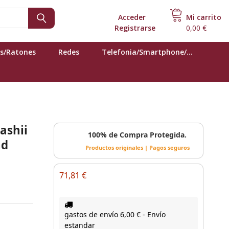
Acceder
o
Mi carrito
Registrarse
0,00 €
s/Ratones
Redes
Telefonia/Smartphone/...
ashii
100% de Compra Protegida.
nd
Productos originales | Pagos seguros
71,81 €
gastos de envío 6,00 € - Envío
estandar