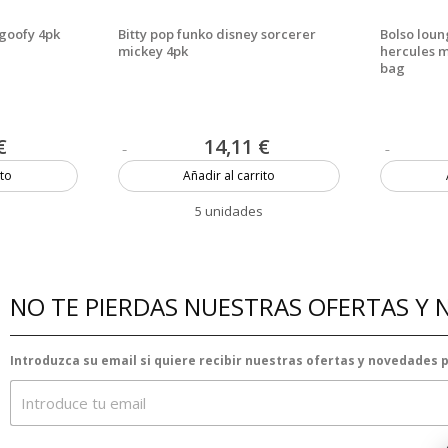
 goofy 4pk
Bitty pop funko disney sorcerer
Bolso loun
mickey 4pk
hercules 
bag
€
14,11 €
ito
Añadir al carrito
5 unidades
NO TE PIERDAS NUESTRAS OFERTAS Y
Introduzca su email si quiere recibir nuestras ofertas y novedades