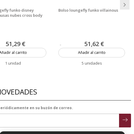
gefly funko disney
Bolso loungefly funko villainous
musas nubes cross body
51,29 €
51,62 €
Añadir al carrito
Añadir al carrito
1 unidad
5 unidades
 NOVEDADES
 periódicamente en su buzón de correo.