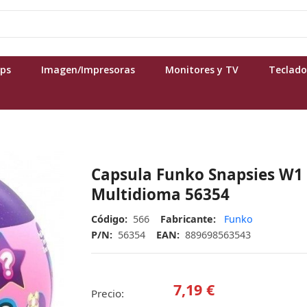
ops
Imagen/Impresoras
Monitores y TV
Teclado
Capsula Funko Snapsies W1
Multidioma 56354
Código:
566
Fabricante:
Funko
P/N:
56354
EAN:
889698563543
7,19 €
Precio: