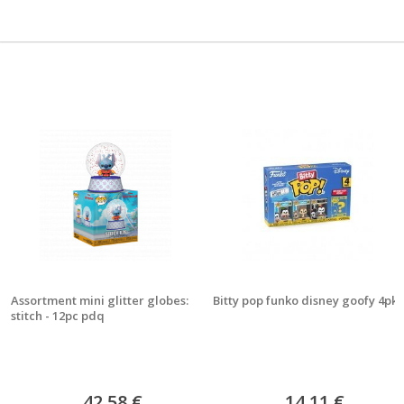
Assortment mini glitter globes:
Bitty pop funko disney goofy 4pk
stitch - 12pc pdq
42,58 €
14,11 €