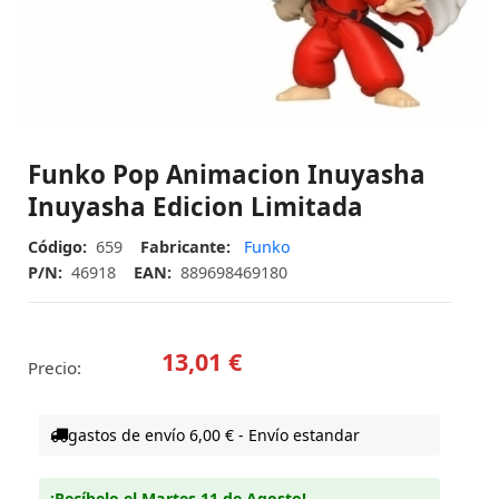
Funko Pop Animacion Inuyasha
Inuyasha Edicion Limitada
Código:
659
Fabricante:
Funko
P/N:
46918
EAN:
889698469180
13,01 €
Precio:
gastos de envío 6,00 € - Envío estandar
¡Recíbelo el Martes 11 de Agosto!