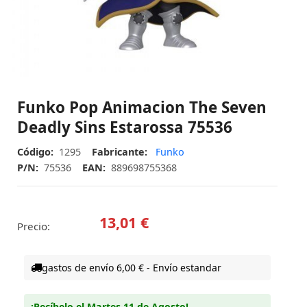
Funko Pop Animacion The Seven
Deadly Sins Estarossa 75536
Código:
1295
Fabricante:
Funko
P/N:
75536
EAN:
889698755368
13,01 €
Precio:
gastos de envío 6,00 € - Envío estandar
¡Recíbelo el Martes 11 de Agosto!