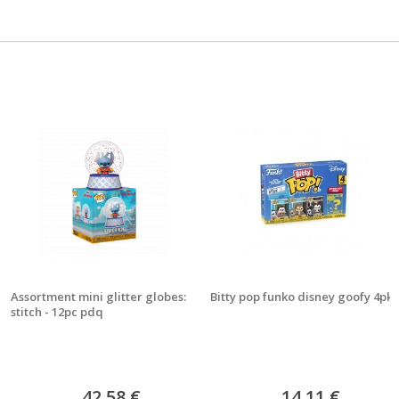
Assortment mini glitter globes:
Bitty pop funko disney goofy 4pk
stitch - 12pc pdq
42,58 €
14,11 €