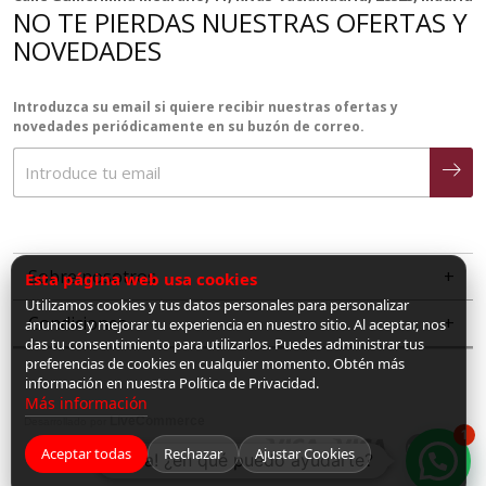
NO TE PIERDAS NUESTRAS OFERTAS Y
NOVEDADES
Introduzca su email si quiere recibir nuestras ofertas y
novedades periódicamente en su buzón de correo.
Sobre nosotros
Esta página web usa cookies
Utilizamos cookies y tus datos personales para personalizar
Condiciones
anuncios y mejorar tu experiencia en nuestro sitio. Al aceptar, nos
das tu consentimiento para utilizarlos. Puedes administrar tus
preferencias de cookies en cualquier momento. Obtén más
información en nuestra Política de Privacidad.
Más información
LiveCommerce
Desarrollado por
1
Aceptar todas
Rechazar
Ajustar Cookies
¡Hola! ¿en qué puedo ayudarte?