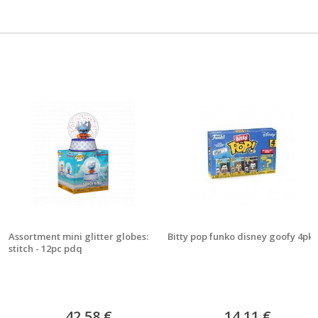
Assortment mini glitter globes:
Bitty pop funko disney goofy 4pk
stitch - 12pc pdq
42,58 €
14,11 €