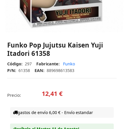
Funko Pop Jujutsu Kaisen Yuji
Itadori 61358
Código:
297
Fabricante:
Funko
P/N:
61358
EAN:
889698613583
12,41 €
Precio:
gastos de envío 6,00 € - Envío estandar
¡Recíbelo el Martes 11 de Agosto!