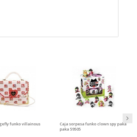
gefly funko villainous
Caja sorpesa funko clown spy paka
paka 59505