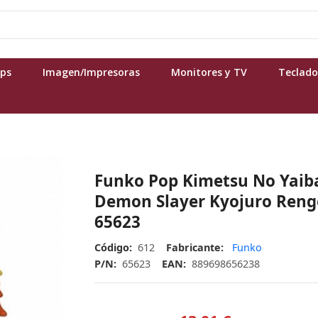
ops
Imagen/Impresoras
Monitores y TV
Teclado
Funko Pop Kimetsu No Yaib
Demon Slayer Kyojuro Ren
65623
Código:
612
Fabricante:
Funko
P/N:
65623
EAN:
889698656238