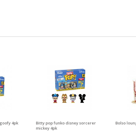
 goofy 4pk
Bitty pop funko disney sorcerer
Bolso loun
mickey 4pk