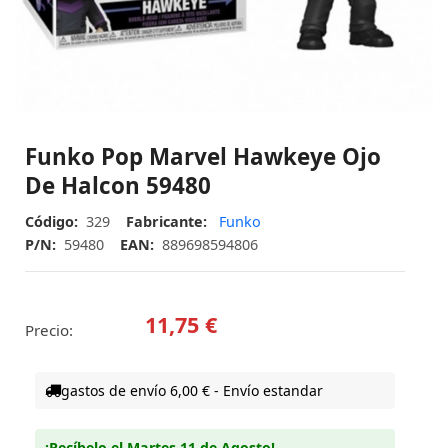
Funko Pop Marvel Hawkeye Ojo
De Halcon 59480
Código:
329
Fabricante:
Funko
P/N:
59480
EAN:
889698594806
11,75 €
Precio:
gastos de envío 6,00 € - Envío estandar
¡Recíbelo el Martes 11 de Agosto!