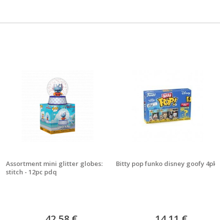
Assortment mini glitter globes:
Bitty pop funko disney goofy 4pk
stitch - 12pc pdq
42,58 €
14,11 €