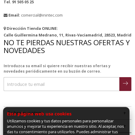
Tel. 91 505 05 25
Email:
comercial@inintec.com
Dirección Tienda ONLINE:
Calle Guillermina Medrano, 11, Rivas-Vaciamadrid, 28523, Madrid
NO TE PIERDAS NUESTRAS OFERTAS Y
NOVEDADES
Introduzca su email si quiere recibir nuestras ofertas y
novedades periódicamente en su buzón de correo.
Sobre nosotros
Esta página web usa cookies
Utilizamos cookies y tus datos personales para personalizar
Condiciones
anuncios y mejorar tu experiencia en nuestro sitio. Al aceptar, nos
das tu consentimiento para utilizarlos. Puedes administrar tus