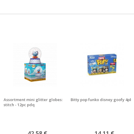
Assortment mini glitter globes:
Bitty pop funko disney goofy 4pk
stitch - 12pc pdq
42,58 €
14,11 €