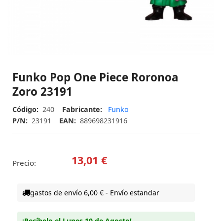
Funko Pop One Piece Roronoa
Zoro 23191
Código:
240
Fabricante:
Funko
P/N:
23191
EAN:
889698231916
13,01 €
Precio:
gastos de envío 6,00 € - Envío estandar
¡Recíbelo el Lunes 10 de Agosto!