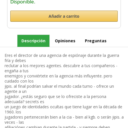
Disponible.
Descripción
Opiniones
Preguntas
Eres el director de una agencia de espiónaje durante la guerra
fría y debes
reclutar a los mejores agentes. descubre a tus compañeros -
engaña a tus
enemigos y conviértete en la agencia más influyente. pero
cuidado con los
jipis. al final podrían salvar el mundo cada turno - ofrece un
agente a un
jugador. ¿estás seguro que se lo ofreciste a la persona
adecuada? secrets es
un juego de identidades ocultas que tiene lugar en la década de
1960. los
jugadores pertenecerán bien a la cia - bien al kgb. o serán jipis. a
veces - las
afiliaciónes cambian durante la partida - y siempre deben