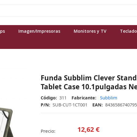
ops
Imagen/Impresoras
Monitores y TV
Teclado
Funda Subblim Clever Stand
Tablet Case 10.1pulgadas N
Código:
311
Fabricante:
Subblim
P/N:
SUB-CUT-1CT001
EAN:
8436586740795
12,62 €
Precio: