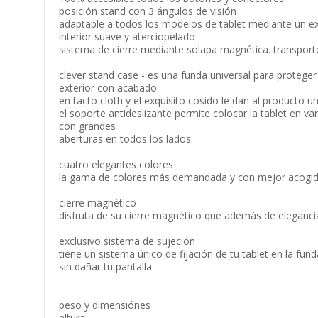
posición stand con 3 ángulos de visión
adaptable a todos los modelos de tablet mediante un excl
interior suave y aterciopelado
sistema de cierre mediante solapa magnética. transport
clever stand case - es una funda universal para proteger
exterior con acabado
en tacto cloth y el exquisito cosido le dan al producto un
el soporte antideslizante permite colocar la tablet en v
con grandes
aberturas en todos los lados.
cuatro elegantes colores
la gama de colores más demandada y con mejor acogida p
cierre magnético
disfruta de su cierre magnético que además de elegancia 
exclusivo sistema de sujeción
tiene un sistema único de fijación de tu tablet en la fun
sin dañar tu pantalla.
peso y dimensiónes
altura