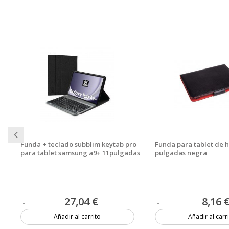
Funda + teclado subblim keytab pro
Funda para tablet de h
para tablet samsung a9+ 11pulgadas
pulgadas negra
27,04 €
8,16 
Añadir al carrito
Añadir al carr