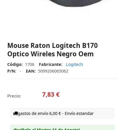
Mouse Raton Logitech B170
Optico Wireles Negro Oem
Código:
1706
Fabricante:
Logitech
P/N:
-
EAN:
5099206065062
7,83 €
Precio:
gastos de envío 6,00 € - Envío estandar
¡Recíbelo el Martes 11 de Agosto!