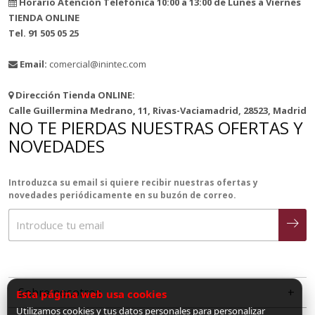
Horario Atención Telefónica 10:00 a 13:00 de Lunes a Viernes
TIENDA ONLINE
Tel. 91 505 05 25
Email:
comercial@inintec.com
Dirección Tienda ONLINE:
Calle Guillermina Medrano, 11, Rivas-Vaciamadrid, 28523, Madrid
NO TE PIERDAS NUESTRAS OFERTAS Y
NOVEDADES
Introduzca su email si quiere recibir nuestras ofertas y
novedades periódicamente en su buzón de correo.
Sobre nosotros
Esta página web usa cookies
Utilizamos cookies y tus datos personales para personalizar