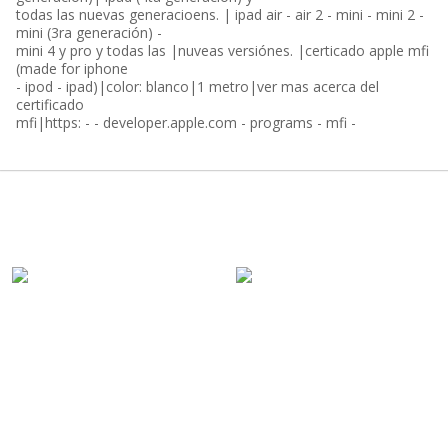
todas las nuevas generacioens. | ipad air - air 2 - mini - mini 2 -
mini (3ra generación) -
mini 4 y pro y todas las |nuveas versiónes. |certicado apple mfi
(made for iphone
- ipod - ipad)|color: blanco|1 metro|ver mas acerca del
certificado
mfi|https: - - developer.apple.com - programs - mfi -