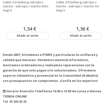
Cable 2.0 lanberg usb tipo c
Cable 2.0 lanberg usb tipo c
macho - usb tipo c macho 0.5m
macho - usb tipo c macho 1m
negro
negro
1,34 €
1,36 €
Añadir al carrito
Añadir al carrito
14 unidades
Más de 20 unidades
Desde 2007, brindamos a PYMES y particulares la confianza y
calidad que merecen. Vendemos material informático,
montamos ordenadores y realizamos reparaciones con la
garantía de que solo pagas si lo solucionamos. Ofrecemos
soporte telemático y presencial en la Comunidad de Madrid,
con presupuestos sin compromiso. ¡Confía en los expertos!
Horario Atención Telefónica 10:00 a 13:00 de Lunes a Viernes
TIENDA ONLINE
Tel. 91 505 05 25