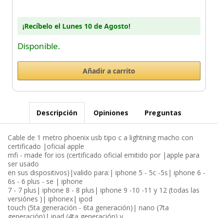
¡Recíbelo el Lunes 10 de Agosto!
Disponible.
Descripción
Opiniones
Preguntas
Cable de 1 metro phoenix usb tipo c a lightning macho con
certificado |oficial apple
mfi - made for ios (certificado oficial emitido por |apple para
ser usado
en sus dispositivos)|valido para:| iphone 5 - 5c -5s| iphone 6 -
6s - 6 plus - se | iphone
7 - 7 plus| iphone 8 - 8 plus| iphone 9 -10 -11 y 12 (todas las
versiónes )| iphonex| ipod
touch (5ta generación - 6ta generación)| nano (7ta
generación)| ipad (4ta generación) y