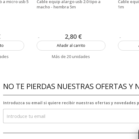
b a micro usb 5
Cable equip alargo usb 2.0 tipo a
Cable equip
macho - hembra 5m
1m
€
2,80 €
ito
Añadir al carrito
dades
Más de 20 unidades
NO TE PIERDAS NUESTRAS OFERTAS Y
Introduzca su email si quiere recibir nuestras ofertas y novedades