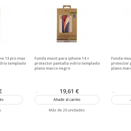
ne 13 pro max
Funda muvit para iphone 14 +
Funda muvi
idrio templado
protector pantalla vidrio templado
protector 
plano marco negro
plano mar
€
19,61 €
ito
Añadir al carrito
s
Más de 20 unidades