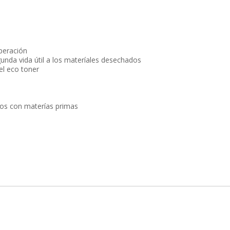
peración
nda vida útil a los materíales desechados
del eco toner
hos con materías primas