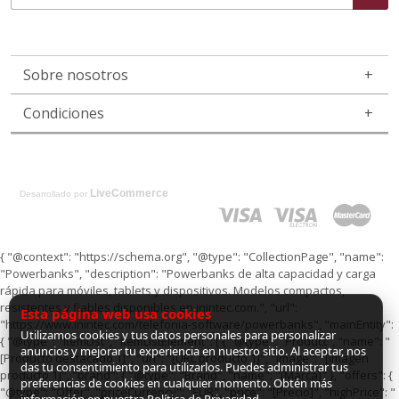
Sobre nosotros
Condiciones
LiveCommerce
Desarrollado por
{ "@context": "https://schema.org", "@type": "CollectionPage", "name":
"Powerbanks", "description": "Powerbanks de alta capacidad y carga
rápida para móviles, tablets y dispositivos. Modelos compactos,
resistentes y fiables disponibles en inintec.com.", "url":
Esta página web usa cookies
"https://www.inintec.com/telefonia-software/powerbanks", "mainEntity":
Utilizamos cookies y tus datos personales para personalizar
{ "@type": "ItemList", "itemListElement": [ { "@type": "Product", "name": "
anuncios y mejorar tu experiencia en nuestro sitio. Al aceptar, nos
[Producto destacado 1]", "url": "[URL producto 1]", "image": "[Imagen
das tu consentimiento para utilizarlos. Puedes administrar tus
producto 1]", "brand": { "@type": "Brand", "name": "[Marca]" }, "offers": {
preferencias de cookies en cualquier momento. Obtén más
"@type": "Offer", "priceCurrency": "EUR", "price": "[Precio]", "highPrice": "